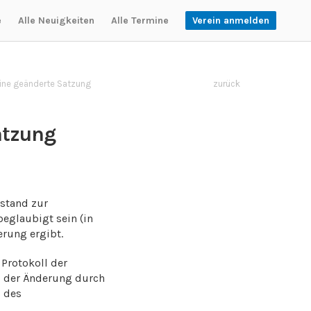
e
Alle Neuigkeiten
Alle Termine
Verein anmelden
eine geänderte Satzung
zurück
atzung
stand zur
eglaubigt sein (in
erung ergibt.
Protokoll der
i der Änderung durch
s des