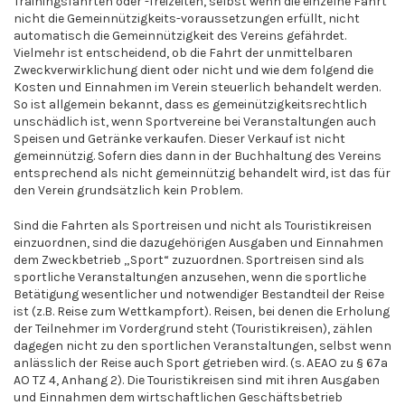
Trainingsfahrten oder -freizeiten, selbst wenn die einzelne Fahrt
nicht die Gemeinnützigkeits-voraussetzungen erfüllt, nicht
automatisch die Gemeinnützigkeit des Vereins gefährdet.
Vielmehr ist entscheidend, ob die Fahrt der unmittelbaren
Zweckverwirklichung dient oder nicht und wie dem folgend die
Kosten und Einnahmen im Verein steuerlich behandelt werden.
So ist allgemein bekannt, dass es gemeinützigkeitsrechtlich
unschädlich ist, wenn Sportvereine bei Veranstaltungen auch
Speisen und Getränke verkaufen. Dieser Verkauf ist nicht
gemeinnützig. Sofern dies dann in der Buchhaltung des Vereins
entsprechend als nicht gemeinnützig behandelt wird, ist das für
den Verein grundsätzlich kein Problem.
Sind die Fahrten als Sportreisen und nicht als Touristikreisen
einzuordnen, sind die dazugehörigen Ausgaben und Einnahmen
dem Zweckbetrieb „Sport“ zuzuordnen. Sportreisen sind als
sportliche Veranstaltungen anzusehen, wenn die sportliche
Betätigung wesentlicher und notwendiger Bestandteil der Reise
ist (z.B. Reise zum Wettkampfort). Reisen, bei denen die Erholung
der Teilnehmer im Vordergrund steht (Touristikreisen), zählen
dagegen nicht zu den sportlichen Veranstaltungen, selbst wenn
anlässlich der Reise auch Sport getrieben wird. (s. AEAO zu § 67a
AO TZ 4, Anhang 2). Die Touristikreisen sind mit ihren Ausgaben
und Einnahmen dem wirtschaftlichen Geschäftsbetrieb