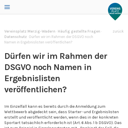
Vereinsplatz Merzig-Wadern
·
Häufig gestellte Fragen
·
zurück
Datenschutz
·
Dürfen wir im Rahmen der DSGVO noch
Namen in Ergebnislisten veröffentlichen?
Dürfen wir im Rahmen der
DSGVO noch Namen in
Ergebnislisten
veröffentlichen?
Im Einzelfall kann es bereits durch die Anmeldung zum
Wettbewerb abgedeckt sein, dass Starter- und Ergebnislisten
erstellt und veröffentlicht werden, wenn dies in der konkreten
Sportart tatsächlich erforderlich ist (Art. 6 Abs. 1 b DSGVO). Das